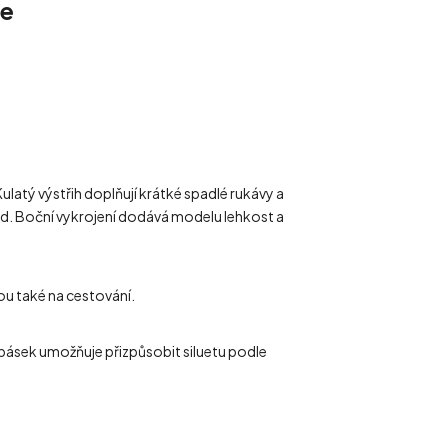
ze
latý výstřih doplňují krátké spadlé rukávy a
led. Boční vykrojení dodává modelu lehkost a
ou také na cestování.
pásek umožňuje přizpůsobit siluetu podle