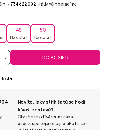
 nám →
734 622 002
– rády Vám poradíme.
48
50
az
Na dotaz
Na dotaz
DO KOŠÍKU
dost ♥️
734
Nevíte, jaký střih šatů se hodí
k Vaší postavě?
ty
Obraťte se s důvěrou na nás a
budete spokojené stejně jako tisíce
jiných zákaznic, kterým jsme již