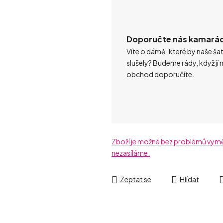
Doporučte nás kamará
Víte o dámě, které by naše ša
slušely? Budeme rády, když jí 
obchod doporučíte.
Zboží je možné bez problémů vyměni
nezasíláme.
Zeptat se
Hlídat