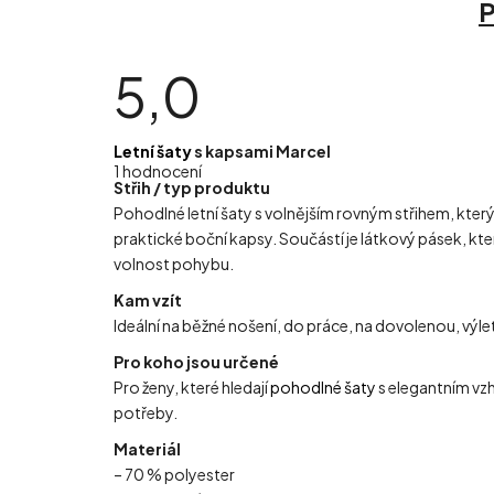
P
5,0
Průměrné
Letní šaty
s kapsami Marcel
hodnocení
1 hodnocení
produktu
Střih / typ produktu
je
5,0
Pohodlné letní šaty s volnějším rovným střihem, který
z
5
praktické boční kapsy. Součástí je látkový pásek, kt
hvězdiček.
volnost pohybu.
Kam vzít
Ideální na běžné nošení, do práce, na dovolenou, výle
Pro koho jsou určené
Pro ženy, které hledají
pohodlné šaty
s elegantním vz
potřeby.
Materiál
– 70 % polyester