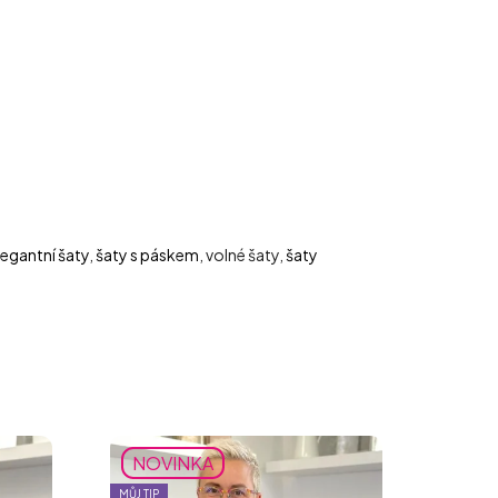
legantní šaty
,
šaty s páskem
, volné šaty,
šaty
NOVINKA
MŮJ TIP