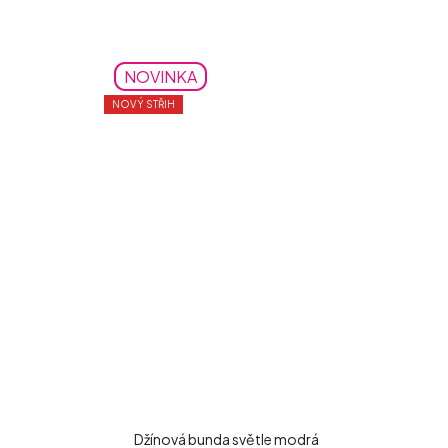
NOVINKA
NOVÝ STŘIH
Džínová bunda světle modrá