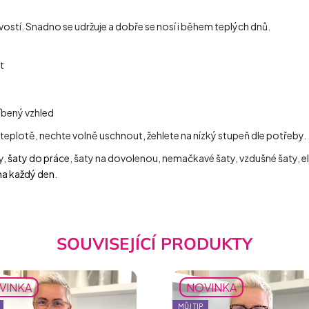
vostí. Snadno se udržuje a dobře se nosí i během teplých dnů.
t
íbený vzhled
 teplotě, nechte volně uschnout, žehlete na nízký stupeň dle potřeby.
y,
šaty do práce
, šaty na dovolenou, nemačkavé šaty, vzdušné šaty,
e
na každý den
.
SOUVISEJÍCÍ PRODUKTY
VINKA
NOVINKA
MŮJ TIP