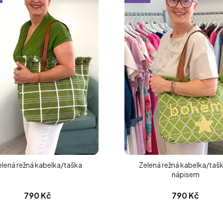
elená režná kabelka/taška
Zelená režná kabelka/tašk
nápisem
790 Kč
790 Kč