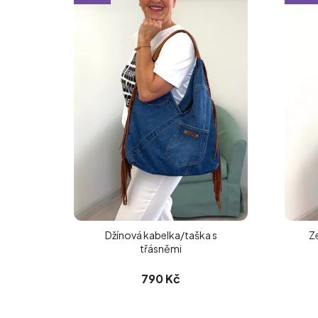
Džínová kabelka/taška s
Z
třásněmi
790 Kč