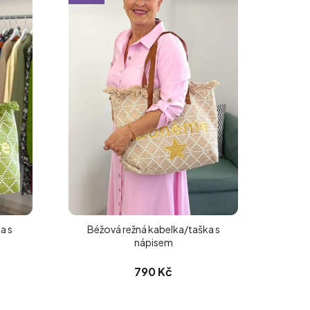
a s
Béžová režná kabelka/taška s
nápisem
790 Kč