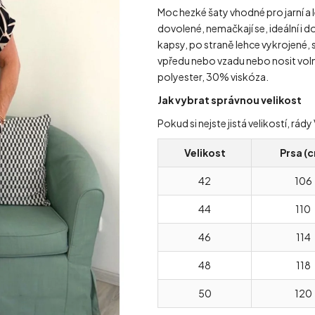
Moc hezké šaty vhodné pro jarní a le
dovolené, nemačkají se, ideální i do
kapsy, po straně lehce vykrojené,
vpředu nebo vzadu nebo nosit vol
polyester, 30% viskóza.
Jak vybrat správnou velikost
Pokud si nejste jistá velikostí, r
Velikost
Prsa (
42
106
44
110
46
114
48
118
50
120