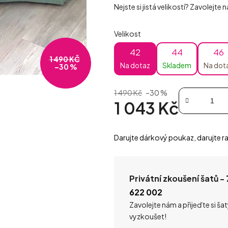
Nejste si jistá velikostí? Zavolejte
Velikost
42
44
46
1 490 KČ
Na dotaz
Skladem
Na dot
–30 %
1 490 Kč
–30 %
1 043 Kč
Měrná cena:
Darujte dárkový poukaz, darujte ra
Privátní zkoušení šatů -
622 002
Zavolejte nám a přijeďte si ša
vyzkoušet!