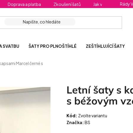
Rády 
Doprava a platba
Zkoušení šatů
Jak vybrat správnou 
A SVATBU
ŠATY PRO PLNOŠTÍHLÉ
ZEŠTÍHLUJÍCÍ ŠATY
 kapsami Marcel černé s
Letní šaty s 
s béžovým v
Kód:
Zvolte variantu
Značka:
BS