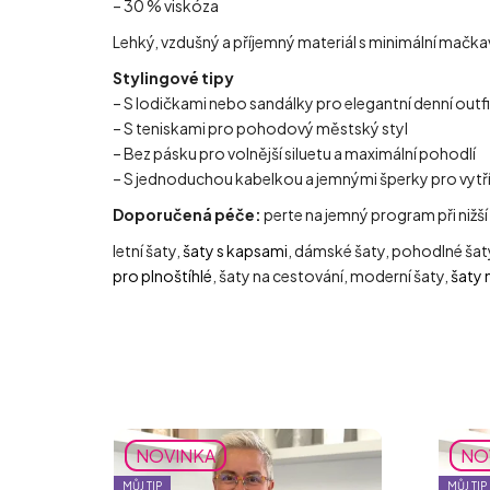
– 30 % viskóza
Lehký, vzdušný a příjemný materiál s minimální mačka
Stylingové tipy
– S lodičkami nebo sandálky pro elegantní denní outfi
– S teniskami pro pohodový městský styl
– Bez pásku pro volnější siluetu a maximální pohodlí
– S jednoduchou kabelkou a jemnými šperky pro vytř
Doporučená péče:
perte na jemný program při nižší
letní šaty,
šaty s kapsami
, dámské šaty, pohodlné šat
pro plnoštíhlé
, šaty na cestování, moderní šaty,
šaty 
NOVINKA
NO
MŮJ TIP
MŮJ TIP