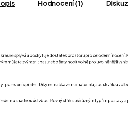
opis
Hodnocení (1)
Disku
 krásně splývá a poskytuje dostatek prostoru pro celodenní nošení. Ku
erým můžete zvýraznit pas, nebo šaty nosit volně pro uvolněnější vzh
ty i posezení s přáteli. Díky nemačkavému materiálu jsou skvělou volb
hledem a snadnou údržbou. Rovný střih sluší různým typům postavy a 