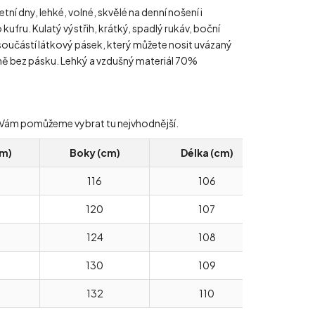
tní dny, lehké, volné, skvělé na denní nošení i
 kufru. Kulatý výstřih, krátký, spadlý rukáv, boční
 součástí látkový pásek, který můžete nosit uvázaný
ně bez pásku. Lehký a vzdušný materiál 70%
ády Vám pomůžeme vybrat tu nejvhodnější.
cm)
Boky (cm)
Délka (cm)
116
106
120
107
124
108
130
109
132
110