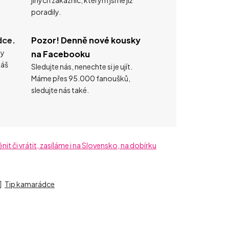
poradily.
dce.
Pozor! Denně nové kousky
ty
na Facebooku
náš
Sledujte nás, nenechte si je ujít.
Máme přes 95.000 fanoušků,
sledujte nás také.
t či vrátit, zasíláme i na Slovensko, na dobírku
Tip kamarádce