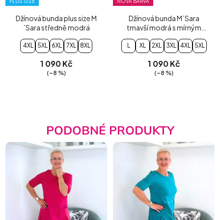
PLUS SIZE
NOVÁ BARVA
Džínová bunda plus size M
Džínová bunda M´Sara
´Sara středně modrá
tmavší modrá s mírným
šisováním
4XL
5XL
6XL
7XL
8XL
L
XL
2XL
3XL
4XL
5XL
1 090 Kč
1 090 Kč
(–8 %)
(–8 %)
PODOBNÉ PRODUKTY