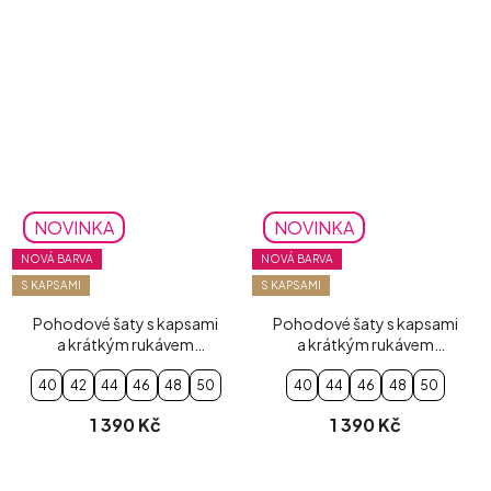
NOVINKA
NOVINKA
NOVÁ BARVA
NOVÁ BARVA
S KAPSAMI
S KAPSAMI
Pohodové šaty s kapsami
Pohodové šaty s kapsami
a krátkým rukávem
a krátkým rukávem
mentolové
pudrově růžové
40
42
44
46
48
50
40
44
46
48
50
1 390 Kč
1 390 Kč