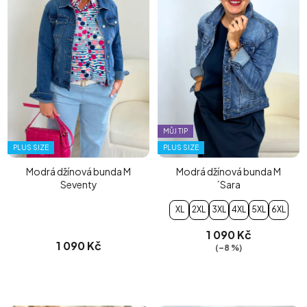
MŮJ TIP
PLUS SIZE
PLUS SIZE
Modrá džínová bunda M
Modrá džínová bunda M
Seventy
´Sara
XL
2XL
3XL
4XL
5XL
6XL
1 090 Kč
1 090 Kč
(–8 %)