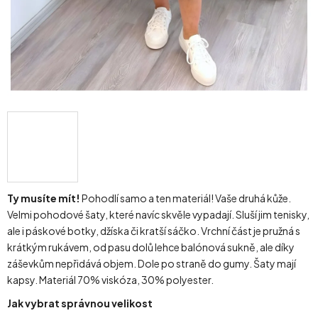
Ty musíte mít!
Pohodlí samo a ten materiál! Vaše druhá kůže.
Velmi pohodové šaty, které navíc skvěle vypadají. Sluší jim tenisky,
ale i páskové botky, džíska či kratší sáčko. Vrchní část je pružná s
krátkým rukávem, od pasu dolů lehce balónová sukně, ale díky
záševkům nepřidává objem. Dole po straně do gumy. Šaty mají
kapsy. Materiál 70% viskóza, 30% polyester.
Jak vybrat správnou velikost