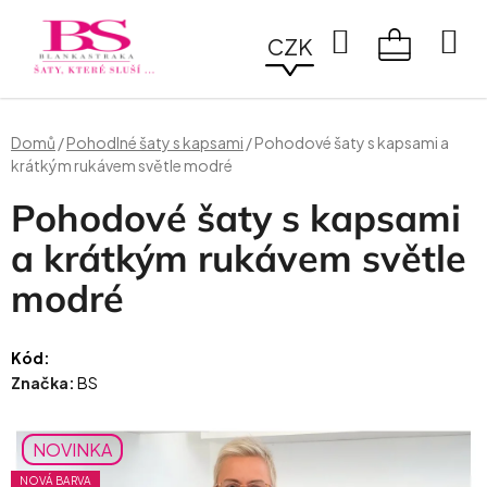
Přejít
na
Hledat
CZK
obsah
NÁKUPN
KOŠÍK
Domů
/
Pohodlné šaty s kapsami
/
Pohodové šaty s kapsami a
krátkým rukávem světle modré
Pohodové šaty s kapsami
a krátkým rukávem světle
modré
Kód:
Značka:
BS
NOVINKA
NOVÁ BARVA