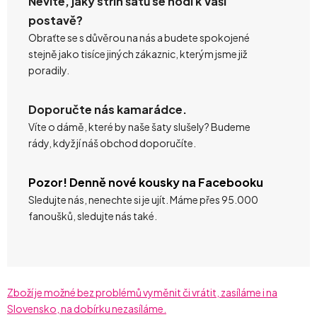
Nevíte, jaký střih šatů se hodí k Vaší
postavě?
Obraťte se s důvěrou na nás a budete spokojené
stejně jako tisíce jiných zákaznic, kterým jsme již
poradily.
Doporučte nás kamarádce.
Víte o dámě, které by naše šaty slušely? Budeme
rády, když jí náš obchod doporučíte.
Pozor! Denně nové kousky na Facebooku
Sledujte nás, nenechte si je ujít. Máme přes 95.000
fanoušků, sledujte nás také.
Zboží je možné bez problémů vyměnit či vrátit, zasíláme i na
Slovensko, na dobírku nezasíláme.