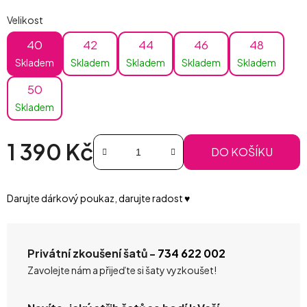
Velikost
40
42
44
46
48
Skladem
Skladem
Skladem
Skladem
Skladem
50
Skladem
1 390 Kč
DO KOŠÍKU
Měrná cena:
Darujte dárkový poukaz, darujte radost ♥️
Privátní zkoušení šatů -
734 622 002
Zavolejte nám a přijeďte si šaty vyzkoušet!