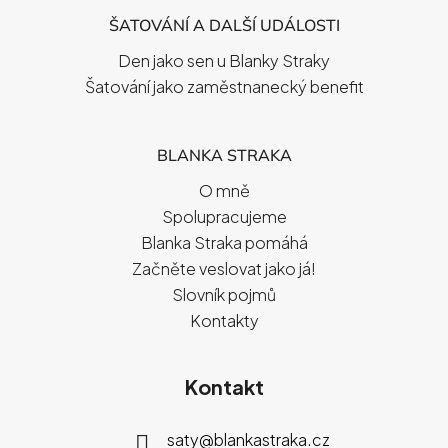
ŠATOVÁNÍ A DALŠÍ UDÁLOSTI
Den jako sen u Blanky Straky
Šatování jako zaměstnanecký benefit
BLANKA STRAKA
O mně
Spolupracujeme
Blanka Straka pomáhá
Začněte veslovat jako já!
Slovník pojmů
Kontakty
Kontakt
saty
@
blankastraka.cz