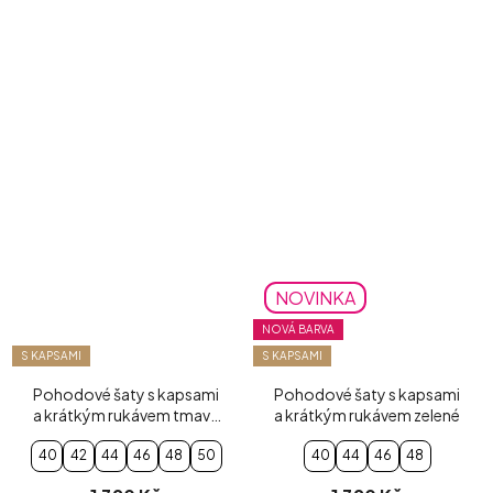
NOVINKA
NOVÁ BARVA
S KAPSAMI
S KAPSAMI
Pohodové šaty s kapsami
Pohodové šaty s kapsami
a krátkým rukávem tmavě
a krátkým rukávem zelené
modré
40
42
44
46
48
50
40
44
46
48