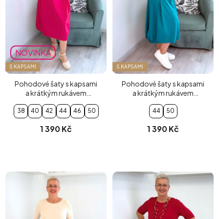
NOVINKA
S KAPSAMI
S KAPSAMI
Pohodové šaty s kapsami
Pohodové šaty s kapsami
a krátkým rukávem
a krátkým rukávem
fuchsiové
tyrkysové
38
40
42
44
46
50
44
50
1 390 Kč
1 390 Kč