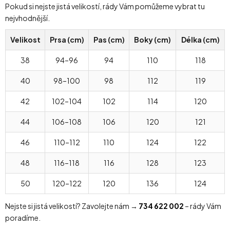
Pokud si nejste jistá velikostí, rády Vám pomůžeme vybrat tu
nejvhodnější.
Velikost
Prsa (cm)
Pas (cm)
Boky (cm)
Délka (cm)
38
94–96
94
110
118
40
98–100
98
112
119
42
102–104
102
114
120
44
106–108
106
120
121
46
110–112
110
124
122
48
116–118
116
128
123
50
120–122
120
136
124
Nejste si jistá velikostí? Zavolejte nám →
734 622 002
– rády Vám
poradíme.