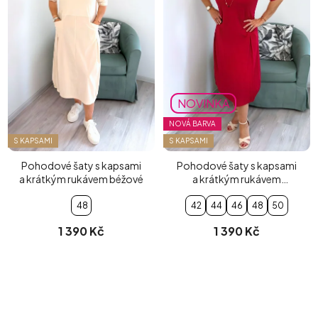
NOVINKA
NOVÁ BARVA
S KAPSAMI
S KAPSAMI
Pohodové šaty s kapsami
Pohodové šaty s kapsami
a krátkým rukávem béžové
a krátkým rukávem
červené
48
42
44
46
48
50
1 390 Kč
1 390 Kč