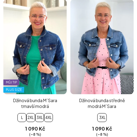
MŮJ TIP
PLUS SIZE
Džínová bunda M´Sara
Džínová bunda středně
tmavší modrá
modrá M´Sara
L
2XL
3XL
4XL
3XL
1 090 Kč
1 090 Kč
(–8 %)
(–8 %)