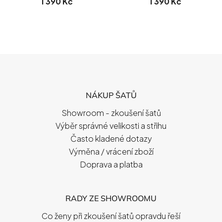
1 390 Kč
1 390 Kč
Z
Á
P
NÁKUP ŠATŮ
A
T
Showroom - zkoušení šatů
Í
Výběr správné velikosti a střihu
Často kladené dotazy
Výměna / vrácení zboží
Doprava a platba
RADY ZE SHOWROOMU
Co ženy při zkoušení šatů opravdu řeší