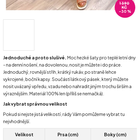
1 390
KČ
–30 %
Jednoduché a proto slušivé.
Moc hezké šaty pro teplé letní dny
- na denní nošení, na dovolenou, nosit je můžete i do práce.
Jednoduchý, rovnější střih, krátký rukáv, po straně lehce
vykrojené, boční kapsy. Součástí látkový pásek, který můžete
nosit uvázaný vpředu, vzadu nebo nahradit jiným trochu širším a
výraznějším. Materiál 100% len (příliš se nemačká).
Jak vybrat správnou velikost
Pokud si nejste jistá velikostí, rády Vám pomůžeme vybrat tu
nejvhodnější.
Velikost
Prsa (cm)
Boky (cm)