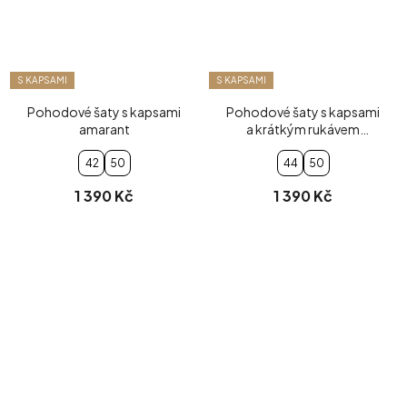
S KAPSAMI
S KAPSAMI
Pohodové šaty s kapsami
Pohodové šaty s kapsami
amarant
a krátkým rukávem
tyrkysové
42
50
44
50
1 390 Kč
1 390 Kč