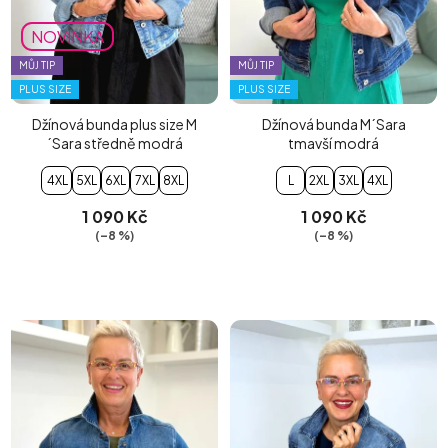
NOVINKA
MŮJ TIP
MŮJ TIP
PLUS SIZE
PLUS SIZE
Džínová bunda plus size M
Džínová bunda M´Sara
´Sara středně modrá
tmavší modrá
4XL
5XL
6XL
7XL
8XL
L
2XL
3XL
4XL
1 090 Kč
1 090 Kč
(–8 %)
(–8 %)