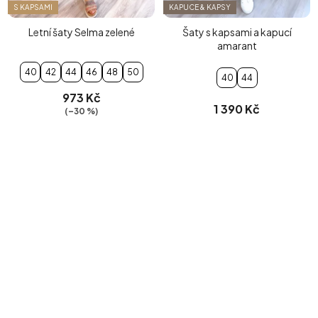
S KAPSAMI
KAPUCE & KAPSY
Letní šaty Selma zelené
Šaty s kapsami a kapucí
amarant
40
42
44
46
48
50
40
44
973 Kč
1 390 Kč
(–30 %)