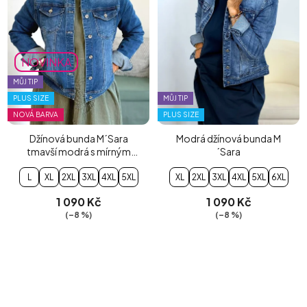
NOVINKA
MŮJ TIP
PLUS SIZE
MŮJ TIP
NOVÁ BARVA
PLUS SIZE
Džínová bunda M´Sara
Modrá džínová bunda M
tmavší modrá s mírným
´Sara
šisováním
L
XL
2XL
3XL
4XL
5XL
XL
2XL
3XL
4XL
5XL
6XL
1 090 Kč
1 090 Kč
(–8 %)
(–8 %)