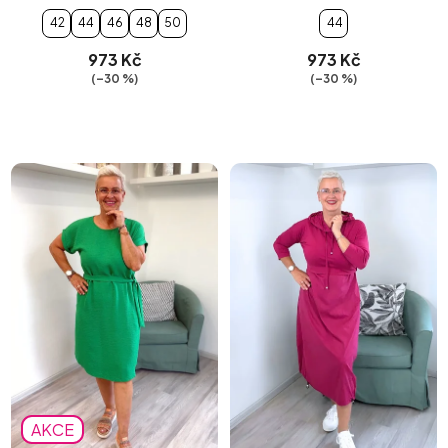
42
44
46
48
50
44
973 Kč
973 Kč
(–30 %)
(–30 %)
AKCE