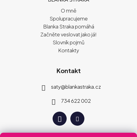
O mně
Spolupracujeme
Blanka Straka pomáhá
Začněte veslovat jako já!
Slovník pojmů
Kontakty
Kontakt
saty
@
blankastraka.cz
734 622 002