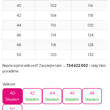
40
102
116
42
106
118
44
110
120
46
114
124
48
118
128
50
120
132
Nejste si jistá velikostí? Zavolejte nám →
734 622 002
– rády Vám
poradíme.
Velikost
40
42
44
46
48
Skladem
Skladem
Skladem
Skladem
Skladem
50