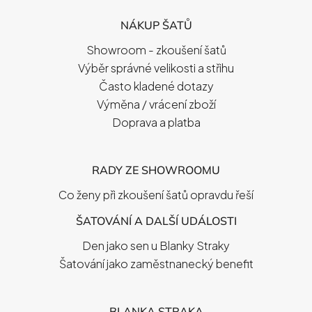
P
NÁKUP ŠATŮ
A
T
Showroom - zkoušení šatů
Í
Výběr správné velikosti a střihu
Často kladené dotazy
Výměna / vrácení zboží
Doprava a platba
RADY ZE SHOWROOMU
Co ženy při zkoušení šatů opravdu řeší
ŠATOVÁNÍ A DALŠÍ UDÁLOSTI
Den jako sen u Blanky Straky
Šatování jako zaměstnanecký benefit
BLANKA STRAKA