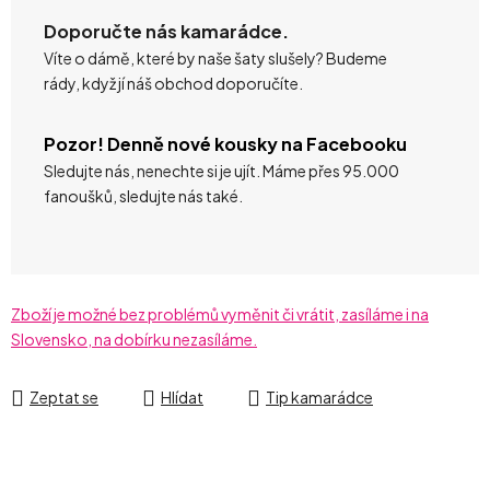
Doporučte nás kamarádce.
Víte o dámě, které by naše šaty slušely? Budeme
rády, když jí náš obchod doporučíte.
Pozor! Denně nové kousky na Facebooku
Sledujte nás, nenechte si je ujít. Máme přes 95.000
fanoušků, sledujte nás také.
Zboží je možné bez problémů vyměnit či vrátit, zasíláme i na
Slovensko, na dobírku nezasíláme.
Zeptat se
Hlídat
Tip kamarádce