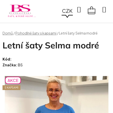
Přejít
na
Hledat
CZK
obsah
NÁKUPN
KOŠÍK
Domů
/
Pohodlné šaty s kapsami
/
Letní šaty Selma modré
Letní šaty Selma modré
Kód:
Značka:
BS
AKCE
S KAPSAMI