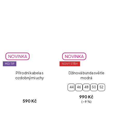
NOVINKA
NOVINKA
MŮJ TIP
NOVÝ STŘIH
Přírodní kabela s
Džínová bunda světle
ozdobnými uchy
modrá
44
46
48
50
52
990 Kč
590 Kč
(–9 %)