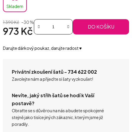
Skladem
1 390 Kč
–30 %
DO KOŠÍKU
973 Kč
Měrná cena:
Darujte dárkový poukaz, darujte radost ♥️
Privátní zkoušení šatů -
734 622 002
Zavolejte nám a přijeďte si šaty vyzkoušet!
Nevíte, jaký střih šatů se hodí k Vaší
postavě?
Obraťte se s důvěrou na nás a budete spokojené
stejně jako tisíce jiných zákaznic, kterým jsme již
poradily.