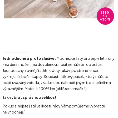
1 390
KČ
–30 %
Jednoduché a proto slušivé.
Moc hezké šaty pro teplé letní dny
- na denní nošení, na dovolenou, nosit je můžete i do práce.
Jednoduchý, rovnější střih, krátký rukáv, po straně lehce
vykrojené, boční kapsy. Součástí látkový pásek, který můžete
nosit uvázaný vpředu, vzadu nebo nahradit jiným trochu širším a
výraznějším. Materiál 100% len (příliš se nemačká).
Jak vybrat správnou velikost
Pokud si nejste jistá velikostí, rády Vám pomůžeme vybrat tu
nejvhodnější.