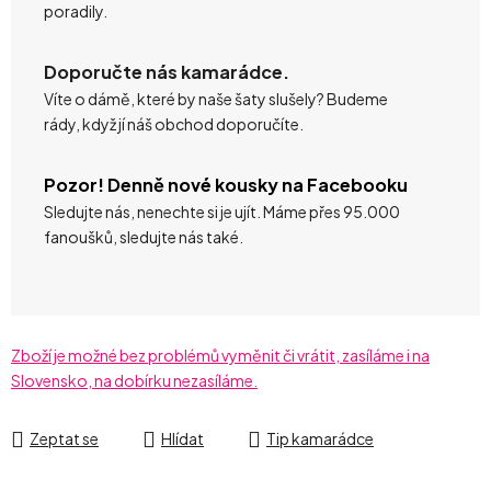
poradily.
Doporučte nás kamarádce.
Víte o dámě, které by naše šaty slušely? Budeme
rády, když jí náš obchod doporučíte.
Pozor! Denně nové kousky na Facebooku
Sledujte nás, nenechte si je ujít. Máme přes 95.000
fanoušků, sledujte nás také.
Zboží je možné bez problémů vyměnit či vrátit, zasíláme i na
Slovensko, na dobírku nezasíláme.
Zeptat se
Hlídat
Tip kamarádce