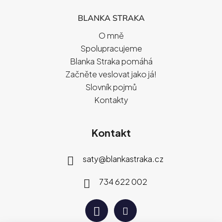
BLANKA STRAKA
O mně
Spolupracujeme
Blanka Straka pomáhá
Začněte veslovat jako já!
Slovník pojmů
Kontakty
Kontakt
saty
@
blankastraka.cz
734 622 002