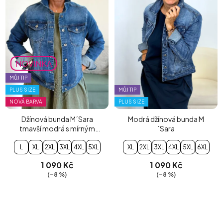
NOVINKA
MŮJ TIP
PLUS SIZE
MŮJ TIP
NOVÁ BARVA
PLUS SIZE
Džínová bunda M´Sara
Modrá džínová bunda M
tmavší modrá s mírným
´Sara
šisováním
L
XL
2XL
3XL
4XL
5XL
XL
2XL
3XL
4XL
5XL
6XL
1 090 Kč
1 090 Kč
(–8 %)
(–8 %)