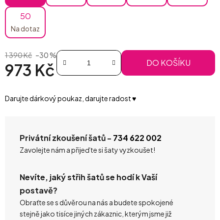
50
Na dotaz
1 390 Kč
–30 %
DO KOŠÍKU
973 Kč
Měrná cena:
Darujte dárkový poukaz, darujte radost ♥️
Privátní zkoušení šatů -
734 622 002
Zavolejte nám a přijeďte si šaty vyzkoušet!
Nevíte, jaký střih šatů se hodí k Vaší
postavě?
Obraťte se s důvěrou na nás a budete spokojené
stejně jako tisíce jiných zákaznic, kterým jsme již