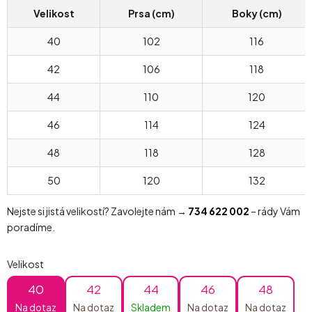
Velikost
Prsa (cm)
Boky (cm)
40
102
116
42
106
118
44
110
120
46
114
124
48
118
128
50
120
132
Nejste si jistá velikostí? Zavolejte nám →
734 622 002
– rády Vám
poradíme.
Velikost
40
42
44
46
48
Na dotaz
Na dotaz
Skladem
Na dotaz
Na dotaz