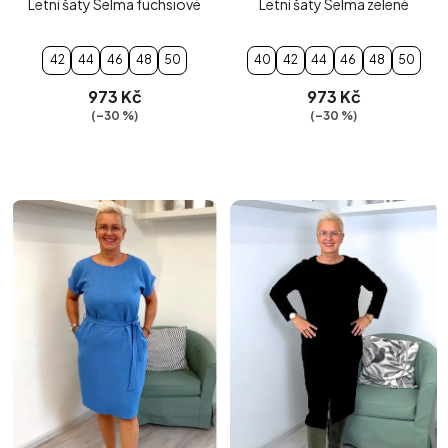
Letní šaty Selma fuchsiové
Letní šaty Selma zelené
42
44
46
48
50
40
42
44
46
48
50
973 Kč
973 Kč
(–30 %)
(–30 %)