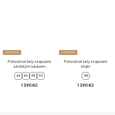
S KAPSAMI
S KAPSAMI
Pohodové šaty s kapsami
Pohodové šaty s kapsami
a krátkým rukávem
khaki
slonová kost
44
46
48
50
48
1 390 Kč
1 390 Kč