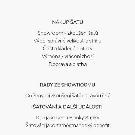
Z
Á
P
NÁKUP ŠATŮ
A
T
Showroom - zkoušení šatů
Í
Výběr správné velikosti a střihu
Často kladené dotazy
Výměna / vrácení zboží
Doprava a platba
RADY ZE SHOWROOMU
Co ženy při zkoušení šatů opravdu řeší
ŠATOVÁNÍ A DALŠÍ UDÁLOSTI
Den jako sen u Blanky Straky
Šatování jako zaměstnanecký benefit