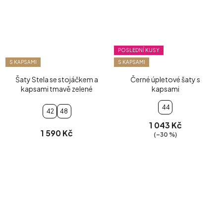
POSLEDNÍ KUSY
S KAPSAMI
S KAPSAMI
Šaty Stela se stojáčkem a
Černé úpletové šaty s
kapsami tmavě zelené
kapsami
44
42
48
1 043 Kč
1 590 Kč
(–30 %)