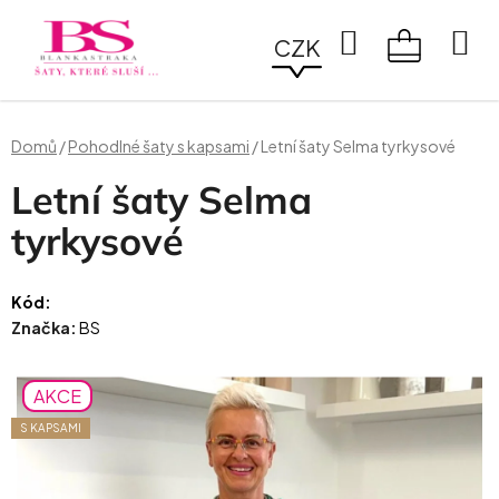
Přejít
na
Hledat
CZK
obsah
NÁKUPN
KOŠÍK
Domů
/
Pohodlné šaty s kapsami
/
Letní šaty Selma tyrkysové
Letní šaty Selma
tyrkysové
Kód:
Značka:
BS
AKCE
S KAPSAMI