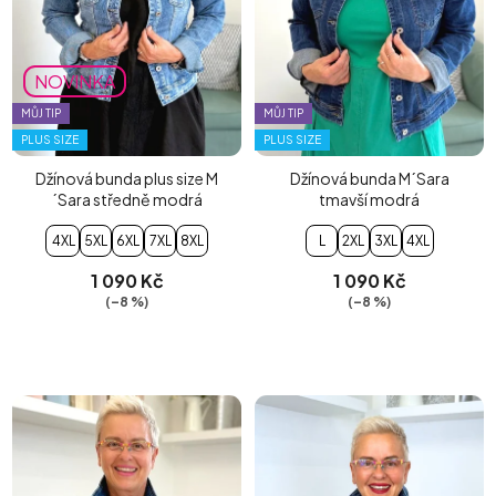
NOVINKA
MŮJ TIP
MŮJ TIP
PLUS SIZE
PLUS SIZE
Džínová bunda plus size M
Džínová bunda M´Sara
´Sara středně modrá
tmavší modrá
4XL
5XL
6XL
7XL
8XL
L
2XL
3XL
4XL
1 090 Kč
1 090 Kč
(–8 %)
(–8 %)