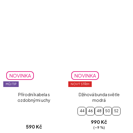
NOVINKA
NOVINKA
MŮJ TIP
NOVÝ STŘIH
Přírodní kabela s
Džínová bunda světle
ozdobnými uchy
modrá
44
46
48
50
52
990 Kč
590 Kč
(–9 %)