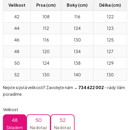
Velikost
Prsa (cm)
Boky (cm)
Délka (cm)
42
108
116
122
44
112
124
123
46
116
130
125
48
120
134
127
50
124
138
129
52
130
140
130
Nejste si jistá velikostí? Zavolejte nám →
734 622 002
– rády Vám
poradíme.
Velikost
48
50
52
Skladem
Na dotaz
Na dotaz