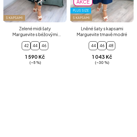
AKCE
PLUS SIZE
S KAPSAMI
S KAPSAMI
Zelené midi šaty
Lněné šaty s kapsami
Marguevite s béžovými
Marguevite tmavě modré
květy
42
44
46
44
46
48
1 590 Kč
1 043 Kč
(–5 %)
(–30 %)