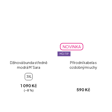
NOVINKA
MŮJ TIP
Džínová bunda středně
Přírodní kabela s
modrá M´Sara
ozdobnými uchy
3XL
1 090 Kč
590 Kč
(–8 %)