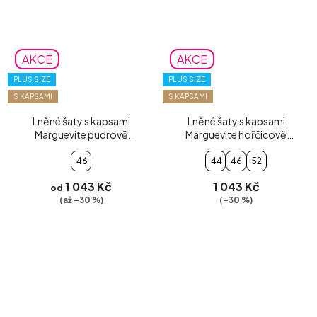
AKCE
AKCE
PLUS SIZE
PLUS SIZE
S KAPSAMI
S KAPSAMI
Lněné šaty s kapsami
Lněné šaty s kapsami
Marguevite pudrově
Marguevite hořčicově
růžové
žluté
46
44
46
52
1 043 Kč
1 043 Kč
od
(až –30 %)
(–30 %)