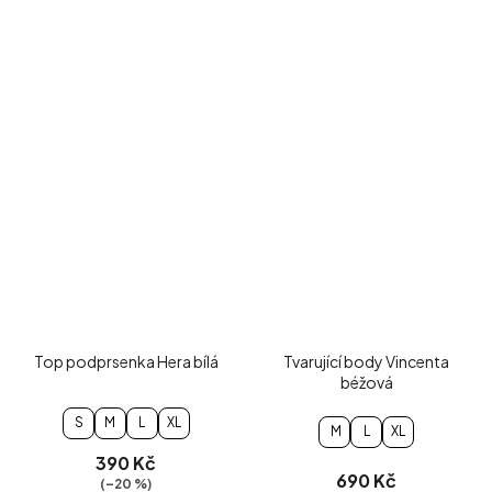
Top podprsenka Hera bílá
Tvarující body Vincenta
béžová
S
M
L
XL
M
L
XL
390 Kč
690 Kč
(–20 %)