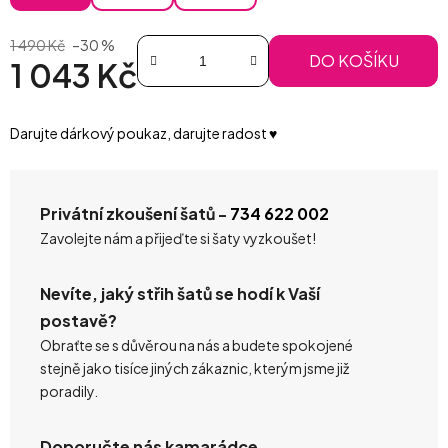
1 490 Kč
–30 %
DO KOŠÍKU
1 043 Kč
Měrná cena:
Darujte dárkový poukaz, darujte radost ♥️
Privátní zkoušení šatů -
734 622 002
Zavolejte nám a přijeďte si šaty vyzkoušet!
Nevíte, jaký střih šatů se hodí k Vaší
postavě?
Obraťte se s důvěrou na nás a budete spokojené
stejně jako tisíce jiných zákaznic, kterým jsme již
poradily.
Doporučte nás kamarádce.