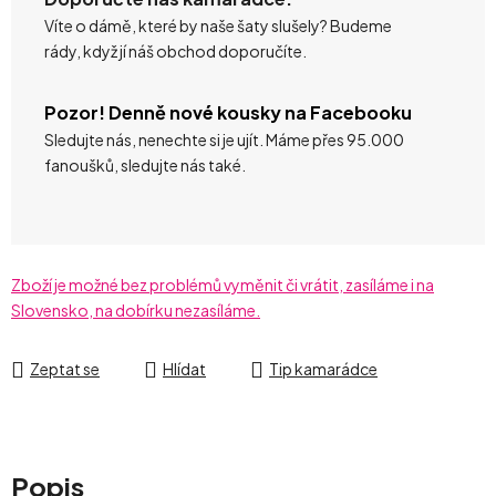
Víte o dámě, které by naše šaty slušely? Budeme
rády, když jí náš obchod doporučíte.
Pozor! Denně nové kousky na Facebooku
Sledujte nás, nenechte si je ujít. Máme přes 95.000
fanoušků, sledujte nás také.
Zboží je možné bez problémů vyměnit či vrátit, zasíláme i na
Slovensko, na dobírku nezasíláme.
Zeptat se
Hlídat
Tip kamarádce
Popis