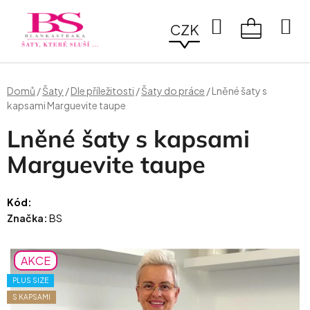
Přejít
na
Hledat
CZK
obsah
NÁKUPN
KOŠÍK
Domů
/
Šaty
/
Dle příležitosti
/
Šaty do práce
/
Lněné šaty s
kapsami Marguevite taupe
Lněné šaty s kapsami
Marguevite taupe
Kód:
Značka:
BS
AKCE
PLUS SIZE
S KAPSAMI