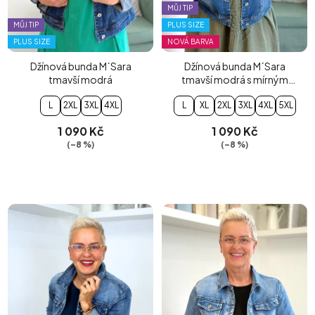
MŮJ TIP
MŮJ TIP
PLUS SIZE
PLUS SIZE
NOVÁ BARVA
Džínová bunda M´Sara
Džínová bunda M´Sara
tmavší modrá
tmavší modrá s mírným
šisováním
L
2XL
3XL
4XL
L
XL
2XL
3XL
4XL
5XL
1 090 Kč
1 090 Kč
(–8 %)
(–8 %)