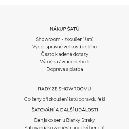
Z
Á
P
NÁKUP ŠATŮ
A
T
Showroom - zkoušení šatů
Í
Výběr správné velikosti a střihu
Často kladené dotazy
Výměna / vrácení zboží
Doprava a platba
RADY ZE SHOWROOMU
Co ženy při zkoušení šatů opravdu řeší
ŠATOVÁNÍ A DALŠÍ UDÁLOSTI
Den jako sen u Blanky Straky
Šatování jako zaměstnanecký benefit