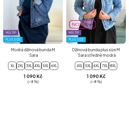
NOVINKA
MŮJ TIP
MŮJ TIP
PLUS SIZE
PLUS SIZE
Modrá džínová bunda M
Džínová bunda plus size M
´Sara
´Sara středně modrá
XL
2XL
3XL
4XL
5XL
6XL
4XL
5XL
6XL
7XL
8XL
1 090 Kč
1 090 Kč
(–8 %)
(–8 %)