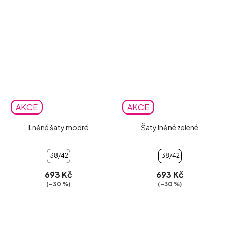
AKCE
AKCE
Lněné šaty modré
Šaty lněné zelené
38/42
38/42
693 Kč
693 Kč
(–30 %)
(–30 %)