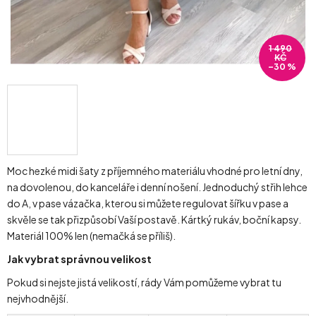
1 490
KČ
–30 %
Moc hezké midi šaty z příjemného materiálu vhodné pro letní dny,
na dovolenou, do kanceláře i denní nošení. Jednoduchý střih lehce
do A, v pase vázačka, kterou si můžete regulovat šířku v pase a
skvěle se tak přizpůsobí Vaší postavě. Kártký rukáv, boční kapsy.
Materiál 100% len (nemačká se příliš).
Jak vybrat správnou velikost
Pokud si nejste jistá velikostí, rády Vám pomůžeme vybrat tu
nejvhodnější.