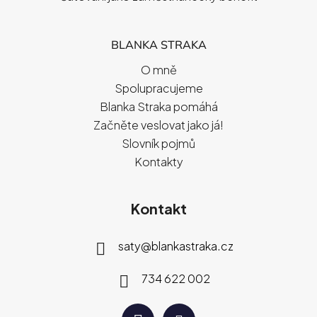
BLANKA STRAKA
O mně
Spolupracujeme
Blanka Straka pomáhá
Začněte veslovat jako já!
Slovník pojmů
Kontakty
Kontakt
saty
@
blankastraka.cz
734 622 002