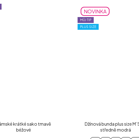
NOVINKA
MŮJ TIP
PLUS SIZE
ámské krátké sako tmavě
Džínová bunda plus size M´
béžové
středně modrá