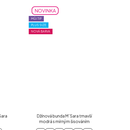
NOVINKA
MŮJ TIP
PLUS SIZE
NOVÁ BARVA
Sara
Džínová bunda M´Sara tmavší
modrá s mírným šisováním