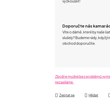
vyzkoušet!
Doporučte nás kamará
Víte o dámě, které by naše ša
slušely? Budeme rády, když jí 
obchod doporučíte.
Zboží je možné bez problémů vyměni
nezasíláme.
Zeptat se
Hlídat