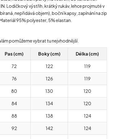
IN. Lodičkový výstřih, krátký rukáv, lehce projmuté v
bíraná, nepřidává objem), boční kapsy, zapínání na zip
. Materiál 95% polyester, 5% elastan.
ády Vám pomůžeme vybrat tu nejvhodnější.
Pas (cm)
Boky (cm)
Délka (cm)
72
122
119
76
126
119
80
130
120
84
134
120
88
138
124
92
142
124