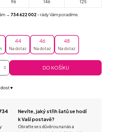
96
146
125
 nám →
734 622 002
– rády Vám poradíme.
44
46
48
m
Na dotaz
Na dotaz
Na dotaz
DO KOŠÍKU
dost ♥️
734
Nevíte, jaký střih šatů se hodí
k Vaší postavě?
ty
Obraťte se s důvěrou na nás a