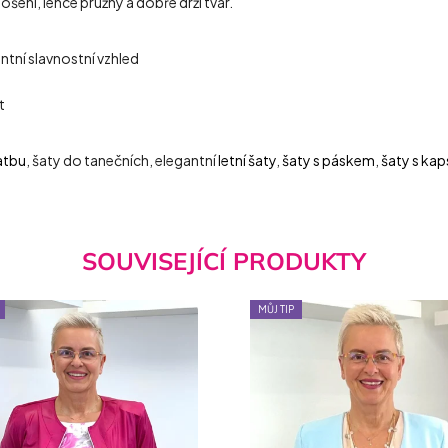
ošení, lehce pružný a dobře drží tvar.
tní slavnostní vzhled
t
atbu
, šaty do tanečních, elegantní
letní šaty
,
šaty s páskem
,
šaty s ka
SOUVISEJÍCÍ PRODUKTY
MŮJ TIP