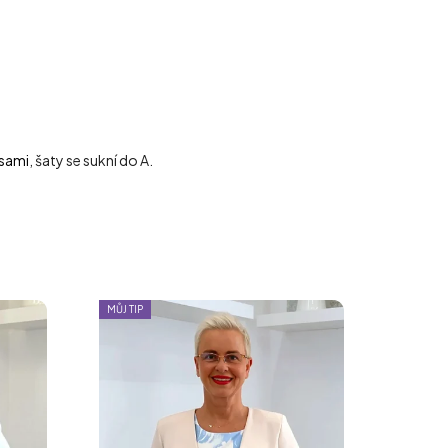
psami
, šaty se sukní do A.
MŮJ TIP