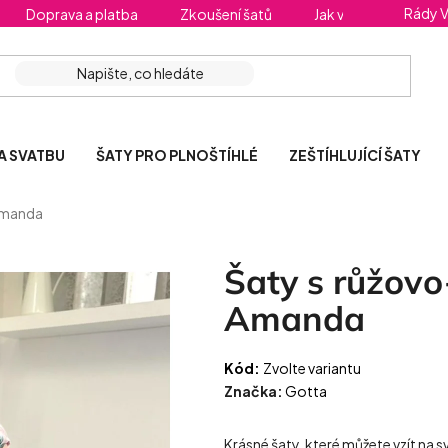
Rády 
Doprava a platba
Zkoušení šatů
Jak vybrat správnou 
A SVATBU
ŠATY PRO PLNOŠTÍHLÉ
ZEŠTÍHLUJÍCÍ ŠATY
 Amanda
Šaty s růžovo
Amanda
Kód:
Zvolte variantu
Značka:
Gotta
Krásné šaty, které můžete vzít na s