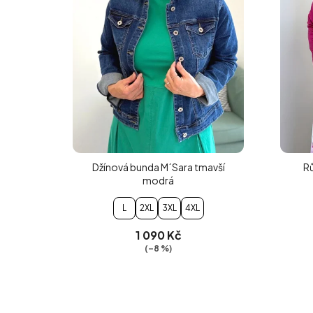
Džínová bunda M´Sara tmavší
Rů
modrá
L
2XL
3XL
4XL
1 090 Kč
(–8 %)