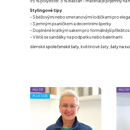
95 % polyester, 5 % elastan – materiál je příjemný na n
Stylingové tipy
– S béžovými nebo smetanovými lodičkami pro elegan
– S jemným psaníčkem a decentními šperky
– Doplněné krátkým sakem pro formálnější příležitos
– V létě se sandálky na podpatku nebo balerínami
dámské
společenské šaty
, květinové šaty,
šaty na sv
MŮJ TIP
MŮJ TIP
PLUS SIZE