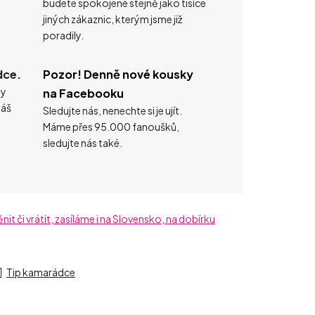
budete spokojené stejně jako tisíce
jiných zákaznic, kterým jsme již
poradily.
dce.
Pozor! Denně nové kousky
ty
na Facebooku
náš
Sledujte nás, nenechte si je ujít.
Máme přes 95.000 fanoušků,
sledujte nás také.
t či vrátit, zasíláme i na Slovensko, na dobírku
Tip kamarádce