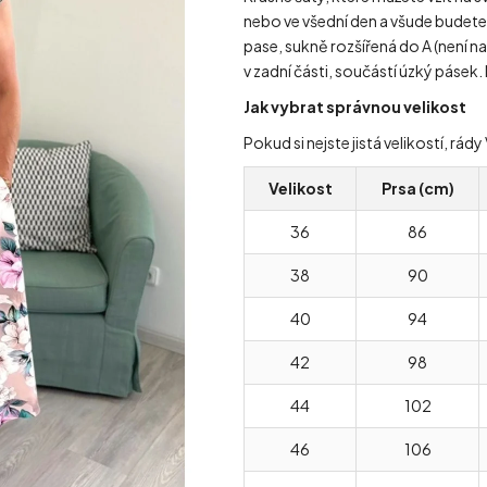
nebo ve všední den a všude budete 
pase, sukně rozšířená do A (není na
v zadní části, součástí úzký pásek
Jak vybrat správnou velikost
Pokud si nejste jistá velikostí, r
Velikost
Prsa (cm)
36
86
38
90
40
94
42
98
44
102
46
106