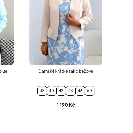
blue
Dámské krátké sako béžové
38
40
42
44
46
50
1 190 Kč