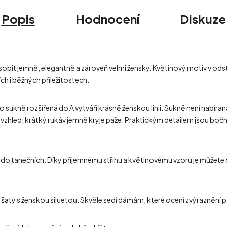
Popis
Hodnocení
Diskuze
působit jemně, elegantně a zároveň velmi žensky. Květinový motiv v ods
ích i běžných příležitostech.
o sukně rozšířená do A vytváří krásně ženskou linii. Sukně není nabíra
zhled, krátký rukáv jemně kryje paže. Praktickým detailem jsou bočn
o do tanečních. Díky příjemnému střihu a květinovému vzoru je můžete o
 šaty
s ženskou siluetou. Skvěle sedí dámám, které ocení zvýraznění pa