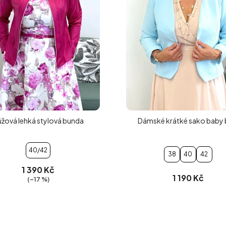
žová lehká stylová bunda
Dámské krátké sako baby 
40/42
38
40
42
1 390 Kč
1 190 Kč
(–17 %)