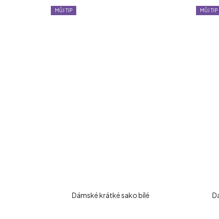
MŮJ TIP
MŮJ TIP
Dámské krátké sako bílé
D