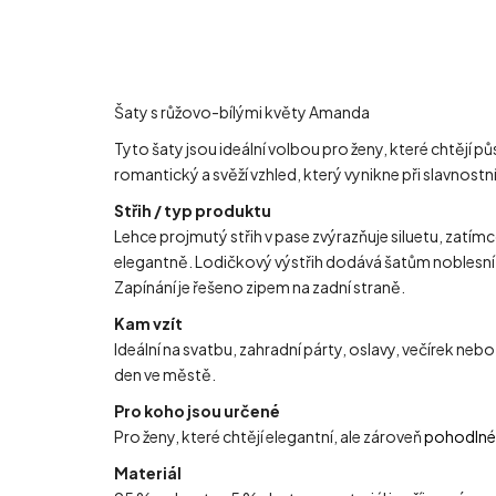
Šaty s růžovo-bílými květy Amanda
Tyto šaty jsou ideální volbou pro ženy, které chtějí 
romantický a svěží vzhled, který vynikne při slavnostn
Střih / typ produktu
Lehce projmutý střih v pase zvýrazňuje siluetu, zatímc
elegantně. Lodičkový výstřih dodává šatům noblesní v
Zapínání je řešeno zipem na zadní straně.
Kam vzít
Ideální na svatbu, zahradní párty, oslavy, večírek neb
den ve městě.
Pro koho jsou určené
Pro ženy, které chtějí elegantní, ale zároveň
pohodlné
Materiál