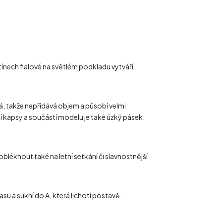
tínech fialové na světlém podkladu vytváří
ná, takže nepřidává objem a působí velmi
í kapsy a součástí modelu je také úzký pásek.
bléknout také na letní setkání či slavnostnější
su a sukní do A, která lichotí postavě.