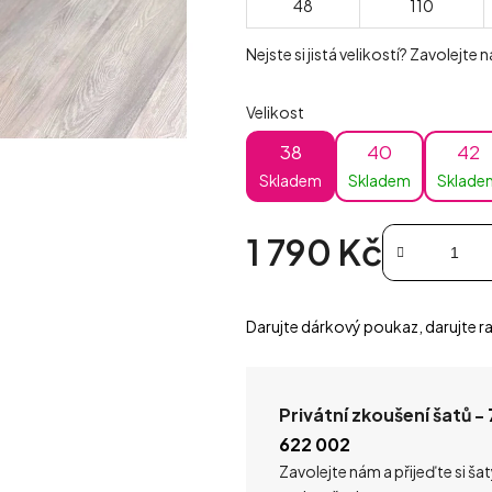
48
110
Nejste si jistá velikostí? Zavolejte
Velikost
38
40
42
Skladem
Skladem
Sklade
1 790 Kč
Měrná cena:
Darujte dárkový poukaz, darujte ra
Privátní zkoušení šatů -
622 002
Zavolejte nám a přijeďte si ša